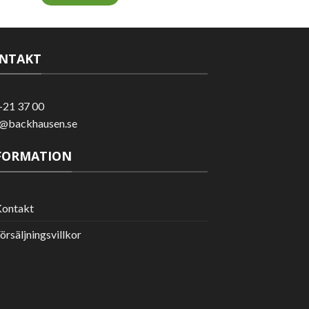
NTAKT
-21 37 00
o@backhausen.se
FORMATION
ontakt
örsäljningsvillkor