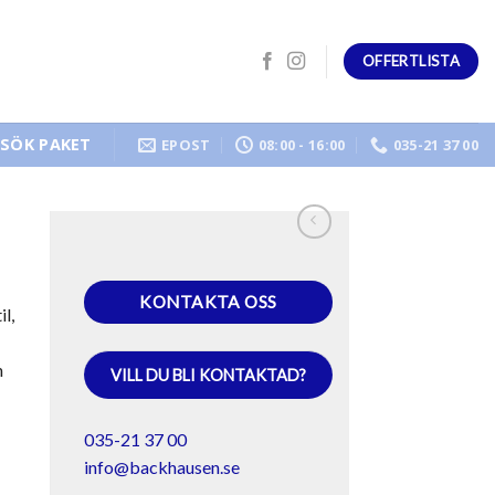
OFFERTLISTA
SÖK PAKET
EPOST
08:00 - 16:00
035-21 37 00
KONTAKTA OSS
l,
n
VILL DU BLI KONTAKTAD?
035-21 37 00
info@backhausen.se