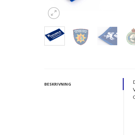
D
BESKRIVNING
V
O