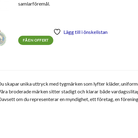
samlarföremål.
Lägg till i önskelistan
FÅ EN OFFERT
u skapar unika uttryck med tygmärken som lyfter kläder, uniforme
åra broderade märken sitter stadigt och klarar både vardagsslitag
avsett om du representerar en myndighet, ett företag, en förening 