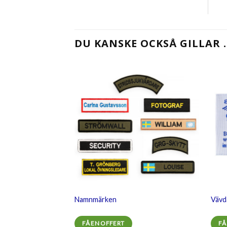
DU KANSKE OCKSÅ GILLAR 
Lägg
till i
önskelistan
Namnmärken
Vävd
FÅ EN OFFERT
FÅ