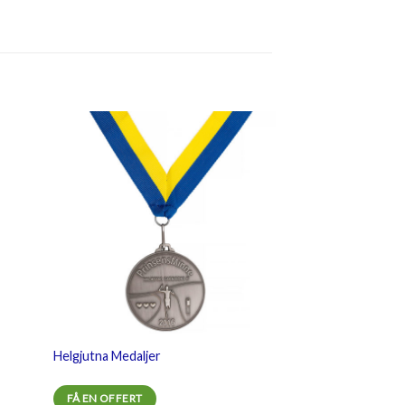
ägg
Lägg
till i
stan
önskelistan
Helgjutna Medaljer
FÅ EN OFFERT