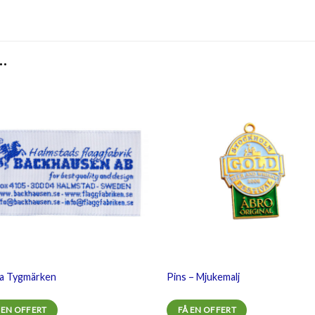
…
Lägg
L
till i
till i
önskelistan
önskeli
a Tygmärken
Pins – Mjukemalj
 EN OFFERT
FÅ EN OFFERT