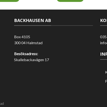
BACKHAUSEN AB
KO
Box 4105
035
300 04 Halmstad
inf
IN
Besöksadress:
Skallebackavägen 17
K
F
tad